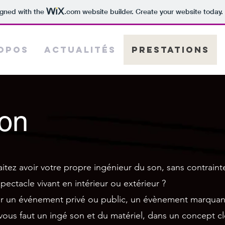
igned with the
.com
website builder. Create your website today.
opos
Actualités
Prestations
ion
tez avoir votre propre ingénieur du son, sans contraint
ectacle vivant en intérieur ou extérieur ?
er un événement privé ou public, un évènement marquan
 vous faut un ingé son et du matériel, dans un concept c