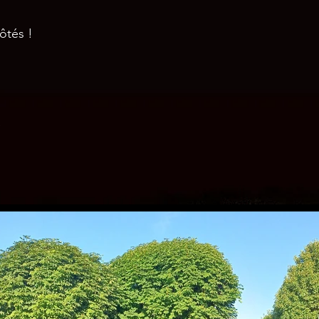
ôtés !
e