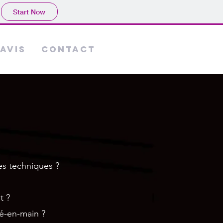
Start Now
Avis
Contact
es techniques ?
t ?
lé-en-main ?