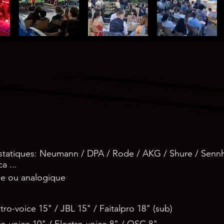
tatiques: Neumann / DPA / Rode / AKG / Shure / Sennh
a ...
e ou analogique
ctro-voice 15" / JBL 15" / Faitalpro 18" (sub)